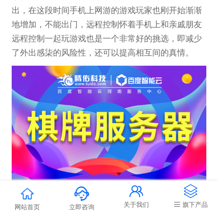
出，在这段时间手机上网游的游戏玩家也刚开始渐渐
地增加，不能出门，远程控制怀着手机上和亲戚朋友
远程控制一起玩游戏也是一个非常好的挑选，即减少
了外出感柒的风险性，还可以提高相互间的真情。


同种类的棋牌游戏可以说的上是多的不可以再多
关于我们
旗下产品
了，正由于多，因此 在市场竞争上也会越来越更加猛
网站首页
立即咨询