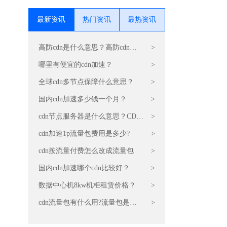
最新资讯
热门资讯
最热资讯
高防cdn是什么意思？高防cdn运
>
营原理是什么？
哪里有便宜的cdn加速？
>
全球cdn多节点保障什么意思？
>
国内cdn加速多少钱一个月？
>
cdn节点服务器是什么意思？CDN
>
的原理和作用
cdn加速1p流量包费用是多少?
>
cdn按流量付费怎么改成流量包
>
国内cdn加速哪个cdn比较好？
>
数据中心机8kw机柜租赁价格？
>
cdn流量包有什么用?流量包是干
>
嘛的?