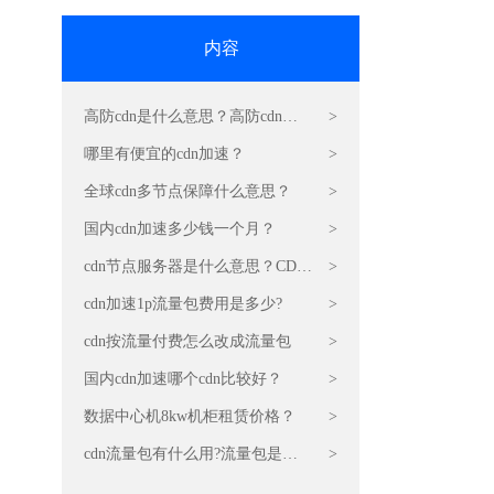
内容
高防cdn是什么意思？高防cdn运
>
营原理是什么？
哪里有便宜的cdn加速？
>
全球cdn多节点保障什么意思？
>
国内cdn加速多少钱一个月？
>
cdn节点服务器是什么意思？CDN
>
的原理和作用
cdn加速1p流量包费用是多少?
>
cdn按流量付费怎么改成流量包
>
国内cdn加速哪个cdn比较好？
>
数据中心机8kw机柜租赁价格？
>
cdn流量包有什么用?流量包是干
>
嘛的?