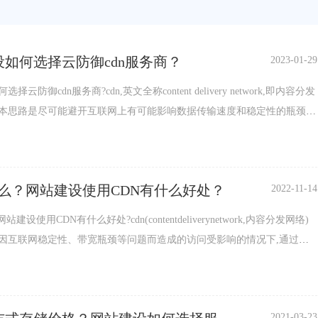
设如何选择云防御cdn服务商？
2023-01-29
择云防御cdn服务商?cdn,英文全称content delivery network,即内容分发
本思路是尽可能避开互联网上有可能影响数据传输速度和稳定性的瓶颈和
容传输的更快、更稳定。通过在网络各处放置节点服务器所构成的在现有
础之上的一层智能虚拟网络,cdn系统能够实时地根据网络流量和各节点的
状况以及到用户的距离和响应时间等综合信息将用户的请求...
什么？网站建设使用CDN有什么好处？
2022-11-14
站建设使用CDN有什么好处?cdn(contentdeliverynetwork,内容分发网络)
因互联网稳定性、带宽瓶颈等问题而造成的访问受影响的情况下,通过采
术,能够实时的根据各个节点的连接情况、网络流量、负载指标以及用户的
因素将用户分配到离用户最近的服务节点上,使内容传输的更快、更稳
CDN有什么好处?1、使用CDN的网站加速特性明显改善...
2021-03-23