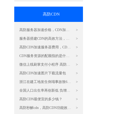
高防CDN
高防服务器加速价格，CDN加速
>
服务器
服务器搭建CDN的高效方法，
>
CDN加速
高防CDN加速服务器费用，CDN
>
加速
CDN服务资源的配额指的是什
>
么？
微信上线刷掌支付小程序 高防加
>
速CDN价格
高防CDN加速图片下载流量包
>
浙江在建工地发生倒塌事故致6死
>
6伤 CDN加速流量包双十一折扣
全国人口出生率再创新低 负增长
>
价
可能提前 高防CDN加速流量包怎
高防CDN最便宜的多少钱？
>
么收费？
高防秒解cdn，高防CDN功能效果
>
是什么？