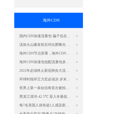
音视频加速CDN费用
海外CDN
国内CDN加速流量包 骗子也在蹭
>
冬奥会热点
汤加火山爆发前后对比图曝光 图
>
片加速CDN节点
海外CDN节点部署，海外CDN加
>
速包怎么收费
海外CDN加速包低配流量包多少
>
钱 印度男子偷税家藏近30亿现金
2022年必须终止新冠肺炎大流行
>
电商网站CDN加速包优惠特价
环球时报评王力宏必须凉 岁末
>
CDN流量加速包必须买
世界上第一条短信将首次被拍卖
>
百度CDN流量包低价抢购
黑龙江漠河-42.5℃ 迎入冬最低温
>
岁末CDN感恩特惠最低价
每7名美国人就有超1人感染新冠
>
海外CDN加速节点部署
全美首个官方“吸毒点”在纽约市
>