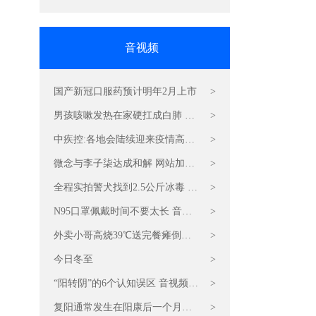
音视频
国产新冠口服药预计明年2月上市
>
男孩咳嗽发热在家硬扛成白肺 视
>
频加速CDN流量包费用
中疾控:各地会陆续迎来疫情高峰
>
游戏视频加速CDN价格
微念与李子柒达成和解 网站加速
>
CDN音视频服务器
全程实拍警犬找到2.5公斤冰毒 游
>
戏CDN加速节点
N95口罩佩戴时间不要太长 音视
>
频直播加速CDN费用
外卖小哥高烧39℃送完餐瘫倒在
>
地 音视频加速CDN流量包费用
今日冬至
>
“阳转阴”的6个认知误区 音视频加
>
速CDN费用
复阳通常发生在阳康后一个月内
>