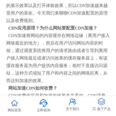
的展示效果以及打开体验效果，所以
CDN加速越来越
受用户的喜欢。今天我们来聊聊CDN加速配置的原理
以及收费规则。
CDN应用原理？为什么网站要配置CDN加速？
CDN加速将网站的内容缓存在网络边缘（离用户接入
网络最近的地方），然后在用户访问网站内容的时
候，通过调度系统将用户的请求路由或者引导到离用
户接入网络最近或者访问效果的缓存服务器上，有该
缓存服务器为用户提供内容服务；相对于直接访问源
站，这种方式缩短了用户和内容之间的网络距离，从
而达到加速的效果。
网站加速
CDN如何收费？
CDN收费肯定是和加速的效果有关系的，CDN流量


包配置的越大自然加速效果越好，价格也会相应的
关于我们
旗下产品
高。此外、CDN的收费也看品牌商的CDN节点部署以
网站首页
立即咨询