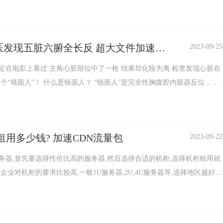
殴打小强，甚至还逼迫他做出一些难以启齿的行为，例如喝尿、舔生殖器
至生殖器都被他侵犯。更可悲的是，升到四年级后，另一位同班同学小壮
现五脏六腑全长反 超大文件加速
2023-09-25
恶行。...
用
脏部位中了一枪 结果却化险为夷 检查发现心脏在
呈镜像分布，如心脏在右侧，肝脏、胆囊在左侧等，通俗的讲就是五脏六
之一的罕见情况！ 影像报告显示，心脏形态、大小在正常范
各房室和大血管位置完全反...
idc机柜租用多少钱? 加速CDN流量包
2023-09-22
务器,首先要选择性价比高的服务器,然后选择合适的机柜,选择机柜租用就
企业对机柜的要求比较高,一般1U服务器,2U,4U服务器等,选择地区越好,
择大品牌机房,有的是省去了企业的中间环节,国家对机柜线路也要有一定
金融,电商,游戏,直播等,要挑选一个合适的机柜,这个时候,服务器租用选择什
么样的更有优势呢? 整机租用在成本上更加便宜,属于用户自己的一种...