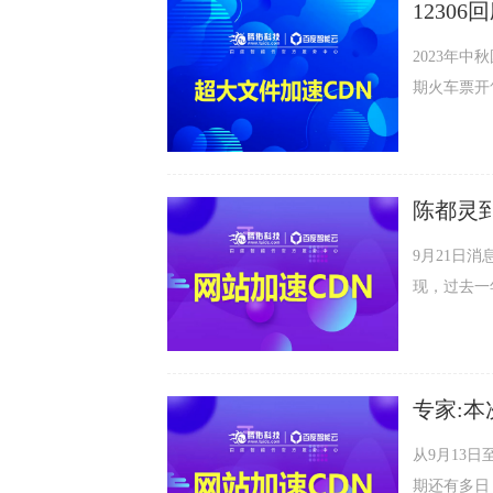
12306回应强
包
2023年
期火车票开售以
消息，9月
路局集团公司的
长乘
9月21日消息，
现，过去一
频屡次挺身救场，为
《长月烬明》等等，
夷的初恋情
专家:本次
加速CD
从9月13日
期还有多日