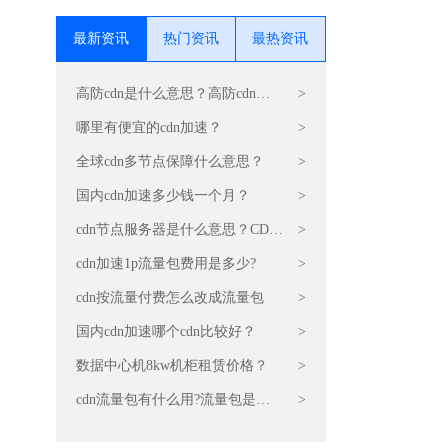
最新资讯
热门资讯
最热资讯
高防cdn是什么意思？高防cdn运
>
营原理是什么？
哪里有便宜的cdn加速？
>
全球cdn多节点保障什么意思？
>
国内cdn加速多少钱一个月？
>
cdn节点服务器是什么意思？CDN
>
的原理和作用
cdn加速1p流量包费用是多少?
>
cdn按流量付费怎么改成流量包
>
国内cdn加速哪个cdn比较好？
>
数据中心机8kw机柜租赁价格？
>
cdn流量包有什么用?流量包是干
>
嘛的?