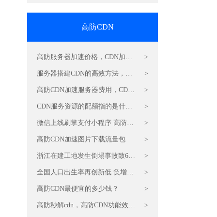
高防CDN
高防服务器加速价格，CDN加速
>
服务器
服务器搭建CDN的高效方法，
>
CDN加速
高防CDN加速服务器费用，CDN
>
加速
CDN服务资源的配额指的是什
>
么？
微信上线刷掌支付小程序 高防加
>
速CDN价格
高防CDN加速图片下载流量包
>
浙江在建工地发生倒塌事故致6死
>
6伤 CDN加速流量包双十一折扣
全国人口出生率再创新低 负增长
>
价
可能提前 高防CDN加速流量包怎
高防CDN最便宜的多少钱？
>
么收费？
高防秒解cdn，高防CDN功能效果
>
是什么？