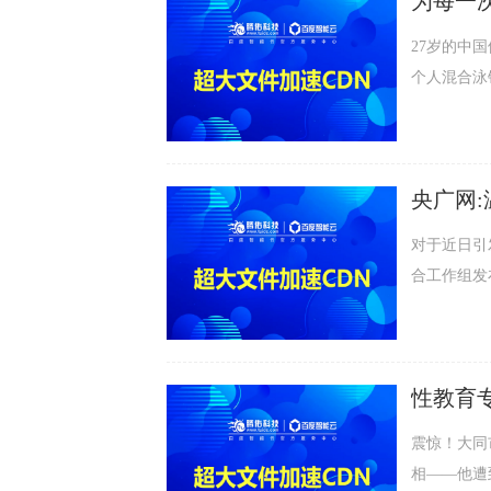
务器的访...
27岁的中
个人混合泳
该项目金牌
全力拼搏，再次站上领奖台。 
勇争先。比
央广网:温
纪录的成绩..
CDN流
对于近日引
合工作组发
为矫治；对
作出一系列处
在全社会引
性教育专家
凌行为已经刷
速CDN
震惊！大同
相——他遭