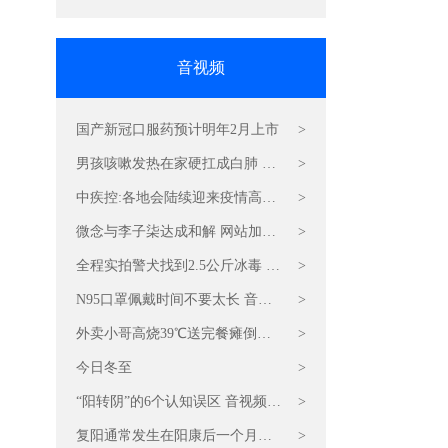
音视频
国产新冠口服药预计明年2月上市
>
男孩咳嗽发热在家硬扛成白肺 视
>
频加速CDN流量包费用
中疾控:各地会陆续迎来疫情高峰
>
游戏视频加速CDN价格
微念与李子柒达成和解 网站加速
>
CDN音视频服务器
全程实拍警犬找到2.5公斤冰毒 游
>
戏CDN加速节点
N95口罩佩戴时间不要太长 音视
>
频直播加速CDN费用
外卖小哥高烧39℃送完餐瘫倒在
>
地 音视频加速CDN流量包费用
今日冬至
>
“阳转阴”的6个认知误区 音视频加
>
速CDN费用
复阳通常发生在阳康后一个月内
>