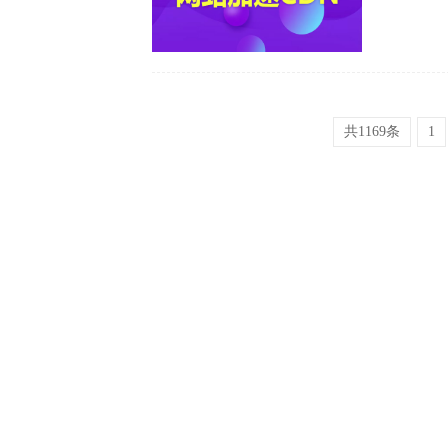
议广大旅客
出行动态信
所秩序，按
同营造...
共1169条
1