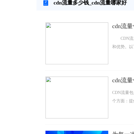
cdn流量多少钱_cdn流量哪家好
cdn流
CDN流量
和优势。以
义： CD
过在全球范
指网站或应
cdn流
优势： 1、
CDN流量
个方面：提
缓存静态和动
最近的节点
站服务器的