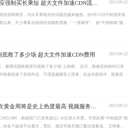
制买长乘短 超大文件加速CDN流量
2023-09-22
中秋国庆假期将至，与火车票相关的话题也越来越热。自9月15日中秋国庆假
来，不少乘客反映国庆假期抢票难，“一票难求”。 据“中国铁路”微信
13日至20日已发售火车票1.5亿张。铁路部门将在假日运输期间，增开跨铁
直通旅客列车320列，其中包括夜间高铁200列。 12306回应“强制买
短” 近日，多名网友在社交平台发文称，在1...
陈都灵到底救了多少场 超大文件加速CDN费用
2023-09-22
微博话题陈都灵到底救了多少场”上热搜。 近日，陈都灵的粉丝们发
年陈都灵接了多部作品，可谓是频频登上荧幕。在这些剧组中，陈都灵频
片场带来了不少正能量。 比如热播剧《长相思》、《莲花楼》
这些剧都有陈都灵的身影。 在《莲花楼》中，陈都灵扮演李相
人乔婉娩，也是江湖第一美人。粉色白色衣裙温婉清雅、绝世独立。手...
黄金周将是史上热度最高 视频服务器
2023-09-21
N流量包
至20日18时，铁路部门已发售超过1.46亿张火车票。尽管距离“中秋国庆”假
，但各个旅游平台显示，景区、酒店等相关预订量出现暴涨。 王绣春建