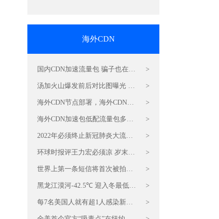
音视频加速CDN费用
海外CDN
国内CDN加速流量包 骗子也在蹭
>
冬奥会热点
汤加火山爆发前后对比图曝光 图
>
片加速CDN节点
海外CDN节点部署，海外CDN加
>
速包怎么收费
海外CDN加速包低配流量包多少
>
钱 印度男子偷税家藏近30亿现金
2022年必须终止新冠肺炎大流行
>
电商网站CDN加速包优惠特价
环球时报评王力宏必须凉 岁末
>
CDN流量加速包必须买
世界上第一条短信将首次被拍卖
>
百度CDN流量包低价抢购
黑龙江漠河-42.5℃ 迎入冬最低温
>
岁末CDN感恩特惠最低价
每7名美国人就有超1人感染新冠
>
海外CDN加速节点部署
全美首个官方“吸毒点”在纽约市
>