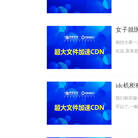
露。 据小强的父亲透露，孩子自从上小学二年级起就开始遭受小轩的残忍对待。小
轩不仅经常
和肛门，甚
女子就医发
也加入了这场
CDN费
相信大家一定在电影上看过 主角心
右边 原来是个“镜面人”！ 什么是镜面人？ “镜面人”是完全性胸腹腔内脏器反位，指
胸腹腔器官
腑反着长！属于百万分
围，但心脏
我们购买服
可以了,一般
建议企业选
的要求,像