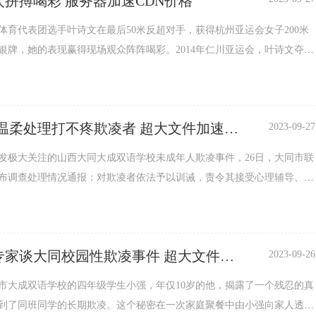
为每一次拼搏喝彩 服务器加速CDN价格
国体育代表团选手叶诗文在最后50米反超对手，获得杭州亚运会女子200米
银牌，她的表现赢得现场观众阵阵喝彩。2014年仁川亚运会，叶诗文夺得
，9年后再次来到亚运赛场，对游泳的热爱以及永不言弃的信念，支持她
这种拼搏精神传递给更多运动员，激励他们在赛场奋
叶诗文小9岁的余依婷和她同场竞技，入水后一路领先，最终以打破赛会
柔处理打不疼欺凌者 超大文件加速
2023-09-27
.
量包
发极大关注的山西大同大成双语学校未成年人欺凌事件，26日，大同市联
布调查处理情况通报：对欺凌者依法予以训诫，责令其接受心理辅导、行
欺凌者监护人予以训诫，责令其接受家庭教育指导；对学校管理者和教师
罚。然而，对这一处理结果，不少网友直言“处理轻了”。 该事件之所以
起广泛关注，主要在于暴行的残忍、恶劣程度超乎想象，事件中的极端欺
谈大同校园性欺凌事件 超大文件加
2023-09-26
新了...
市大成双语学校的四年级学生小强，年仅10岁的他，揭露了一个残忍的真
到了同班同学的长期欺凌。这个秘密在一次家庭聚餐中由小强向家人透