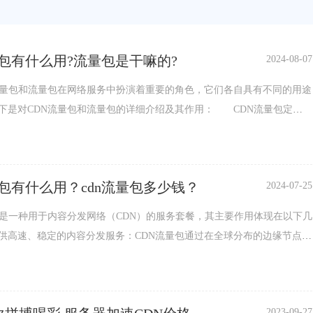
量包有什么用?流量包是干嘛的?
2024-08-07
包和流量包在网络服务中扮演着重要的角色，它们各自具有不同的用途
下是对CDN流量包和流量包的详细介绍及其作用： CDN流量包定
N流量包是一种用于内容分发网络（CDN）的服务套餐。CDN是一种通
围内分布多个节点来加速网站和应用程序内容传输的技术。CDN流量包是
用程序在使用CDN服务时预先购买的一定量的数据传输流量。 作用与
量包有什么用？cdn流量包多少钱？
2024-07-25
高速传...
包是一种用于内容分发网络（CDN）的服务套餐，其主要作用体现在以下几
供高速、稳定的内容分发服务：CDN流量包通过在全球分布的边缘节点上
态内容，如图片、CSS、JavaScript文件、视频等，使用户能够从离自己
获取内容，从而加速内容传输，提高网站的加载速度和用户体验。减轻源
负载压力：由于CDN流量包能够承担部分用户请求，减少了直接对源站服
2023-09-27