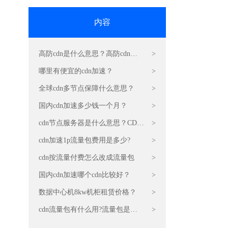
内容
高防cdn是什么意思？高防cdn运
>
营原理是什么？
哪里有便宜的cdn加速？
>
全球cdn多节点保障什么意思？
>
国内cdn加速多少钱一个月？
>
cdn节点服务器是什么意思？CDN
>
的原理和作用
cdn加速1p流量包费用是多少?
>
cdn按流量付费怎么改成流量包
>
国内cdn加速哪个cdn比较好？
>
数据中心机8kw机柜租赁价格？
>
cdn流量包有什么用?流量包是干
>
嘛的?