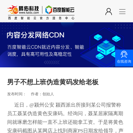

在线咨询
男子不想上班伪造黄码发给老板
发布时间：
作者：创始人
近日，@颍州公安 颍西派出所接到某公司报警称
员工聂某伪造黄色安康码。经询问，聂某居家隔离期
间就琢磨怎样能一直不上班还能拿工资。于是将黄色
安康码截图从某网店上找到商家PS日期发给领导，声