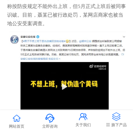
称按防疫规定不能外出上班，但5月正式上班后被同事
识破。目前，聂某已被行政处罚，某网店商家也被当
地公安受案调查。


关于我们
旗下产品
网站首页
立即咨询
配置流媒体
国外服务器价格
cdn图片
标签：