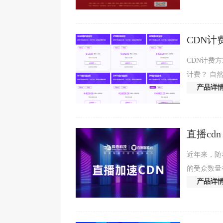
CDN计
CDN计费方
计费？ 自
产品详
费值。 CD
直播cdn
近年来，随
的受众数量
产品详
多的用户吸