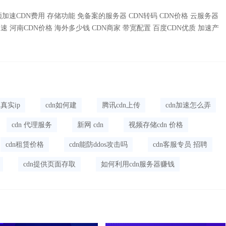
频加速CDN费用
存储功能
免备案的服务器
CDN转码
CDN价格
云服务器
加速
河南CDN价格
海外多少钱
CDN商家
带宽配置
百度CDN优质
加速产
n真实ip
cdn如何建
腾讯cdn上传
cdn加速怎么弄
cdn 代理服务
新网 cdn
视频存储cdn 价格
cdn租赁价格
cdn能防ddos攻击吗
cdn客服专员 招聘
cdn提供页面存取
如何利用cdn服务器赚钱