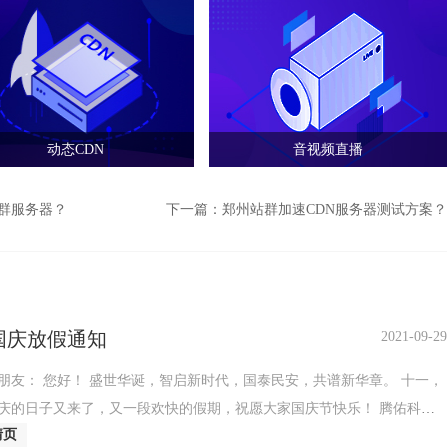
动态CDN
音视频直播
站群服务器？
下一篇：
郑州站群加速CDN服务器测试方案？
年国庆放假通知
2021-09-29
朋友： 您好！ 盛世华诞，智启新时代，国泰民安，共谱新华章。 十一，
庆的日子又来了，又一段欢快的假期，祝愿大家国庆节快乐！ 腾佑科技
情页
节放假安