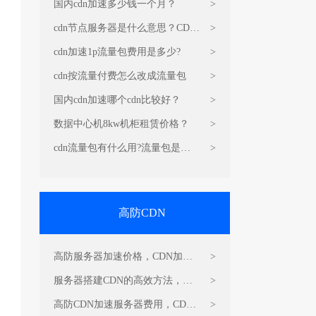
国内cdn加速多少钱一个月？
>
cdn节点服务器是什么意思？CDN
>
的原理和作用
cdn加速1p流量包费用是多少?
>
cdn按流量付费怎么改成流量包
>
国内cdn加速哪个cdn比较好？
>
数据中心机8kw机柜租赁价格？
>
cdn流量包有什么用?流量包是干
>
嘛的?
高防CDN
高防服务器加速价格，CDN加速
>
服务器
服务器搭建CDN的高效方法，
>
CDN加速
高防CDN加速服务器费用，CDN
>