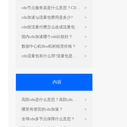
cdn节点服务器是什么意思？CDN
>
的原理和作用
cdn加速1p流量包费用是多少?
>
cdn按流量付费怎么改成流量包
>
国内cdn加速哪个cdn比较好？
>
数据中心机8kw机柜租赁价格？
>
cdn流量包有什么用?流量包是干
>
嘛的?
内容
高防cdn是什么意思？高防cdn运
>
营原理是什么？
哪里有便宜的cdn加速？
>
全球cdn多节点保障什么意思？
>