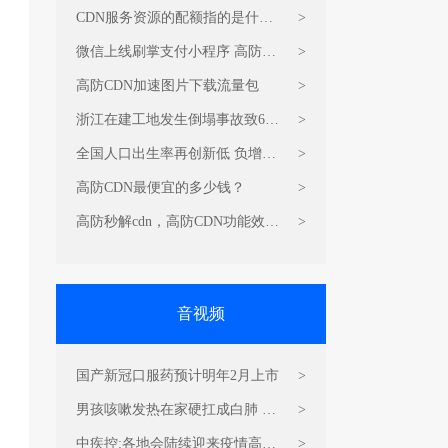
加速
CDN服务资源的配额指的是什
>
么？
微信上线刷掌支付小程序 高防加
>
速CDN价格
高防CDN加速图片下载流量包
>
浙江在建工地发生倒塌事故致6死
>
6伤 CDN加速流量包双十一折扣
全国人口出生率再创新低 负增长
>
价
可能提前 高防CDN加速流量包怎
高防CDN最便宜的多少钱？
>
么收费？
高防秒解cdn，高防CDN功能效果
>
是什么？
音视频
国产新冠口服药预计明年2月上市
>
男孩咳嗽发热在家硬扛成白肺 视
>
频加速CDN流量包费用
中疾控:各地会陆续迎来疫情高峰
>