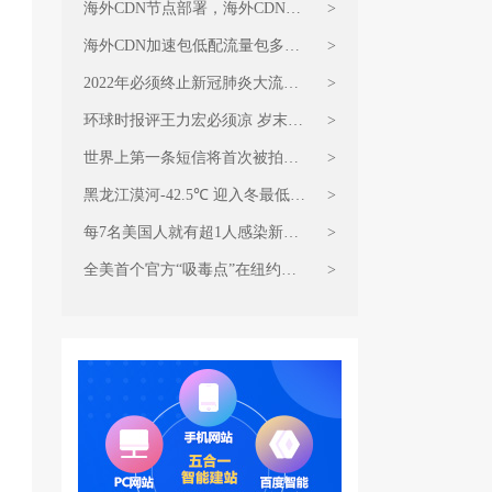
海外CDN节点部署，海外CDN加
>
速包怎么收费
海外CDN加速包低配流量包多少
>
钱 印度男子偷税家藏近30亿现金
2022年必须终止新冠肺炎大流行
>
电商网站CDN加速包优惠特价
环球时报评王力宏必须凉 岁末
>
CDN流量加速包必须买
世界上第一条短信将首次被拍卖
>
百度CDN流量包低价抢购
黑龙江漠河-42.5℃ 迎入冬最低温
>
岁末CDN感恩特惠最低价
每7名美国人就有超1人感染新冠
>
海外CDN加速节点部署
全美首个官方“吸毒点”在纽约市
>
开张 海外CDN加速节点部署