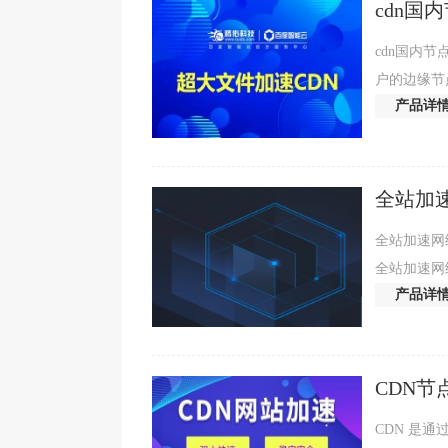
cdn国
cdn国内
户的边缘节
产品详
时能够保护
全站加速
全站加速网
全站加速网络（E
产品详
高效的网络
CDN
CDN 是