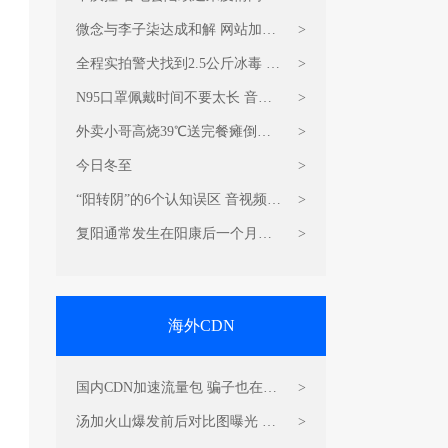
游戏视频加速CDN价格
微念与李子柒达成和解 网站加速
>
CDN音视频服务器
全程实拍警犬找到2.5公斤冰毒 游
>
戏CDN加速节点
N95口罩佩戴时间不要太长 音视
>
频直播加速CDN费用
外卖小哥高烧39℃送完餐瘫倒在
>
地 音视频加速CDN流量包费用
今日冬至
>
“阳转阴”的6个认知误区 音视频加
>
速CDN费用
复阳通常发生在阳康后一个月内
>
音视频加速CDN费用
海外CDN
国内CDN加速流量包 骗子也在蹭
>
冬奥会热点
汤加火山爆发前后对比图曝光 图
>
片加速CDN节点