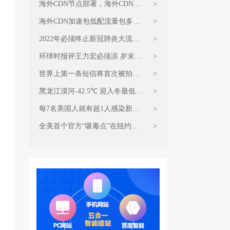
海外CDN节点部署，海外CDN加
>
速包怎么收费
海外CDN加速包低配流量包多少
>
钱 印度男子偷税家藏近30亿现金
2022年必须终止新冠肺炎大流行
>
电商网站CDN加速包优惠特价
环球时报评王力宏必须凉 岁末
>
CDN流量加速包必须买
世界上第一条短信将首次被拍卖
>
百度CDN流量包低价抢购
黑龙江漠河-42.5℃ 迎入冬最低温
>
岁末CDN感恩特惠最低价
每7名美国人就有超1人感染新冠
>
海外CDN加速节点部署
全美首个官方“吸毒点”在纽约市
>
开张 海外CDN加速节点部署