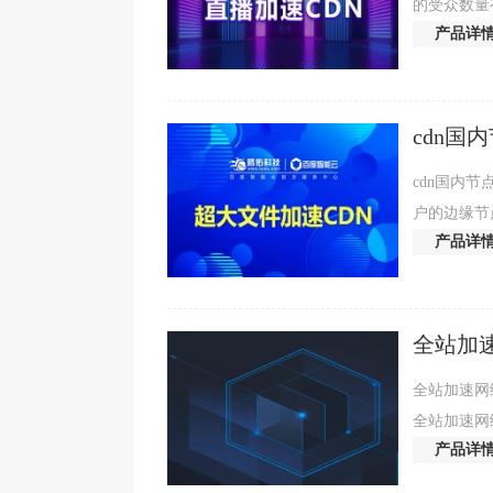
的受众数量
产品详
多的用户吸
cdn国
cdn国内
户的边缘节
产品详
时能够保护
全站加速
全站加速网
全站加速网络（E
产品详
高效的网络