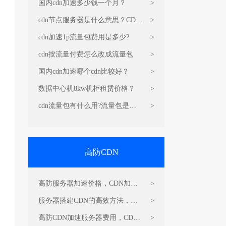
国内cdn加速多少钱一个月？
>
cdn节点服务器是什么意思？CDN
>
的原理和作用
cdn加速1p流量包费用是多少?
>
cdn按流量付费怎么改成流量包
>
国内cdn加速哪个cdn比较好？
>
数据中心机8kw机柜租赁价格？
>
cdn流量包有什么用?流量包是干
>
嘛的?
高防CDN
高防服务器加速价格，CDN加速
>
服务器
服务器搭建CDN的高效方法，
>
CDN加速
高防CDN加速服务器费用，CDN
>