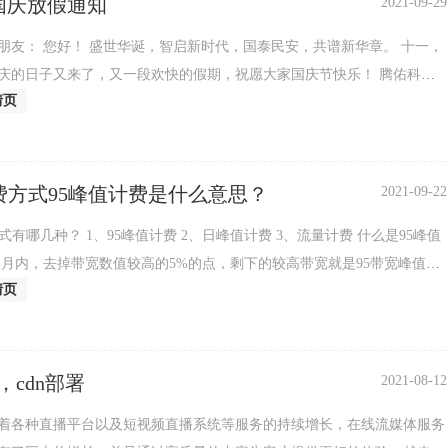
年国庆放假通知
2021-09-29
朋友： 您好！ 盛世华诞，智启新时代，国泰民安，共谱新华章。 十一，
庆的日子又来了，又一段欢快的假期，祝愿大家国庆节快乐！ 腾佑科技
情页
节放假安
费方式95峰值计费是什么意思？
2021-09-22
式有哪几种？ 1、95峰值计费 2、日峰值计费 3、流量计费 什么是95峰值
然月内，去掉带宽数值较高的5%的点，剩下的较高带宽就是95带宽峰值计
情页
N计费方式95峰值
，cdn部署
2021-08-12
着各种直播平台以及短视频直播系统等服务的持续增长，在线流媒体服务