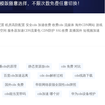
配置
机房高防配置
安全cdn
加速收费
收费cdn
流媒体
海外CDN网站
游戏
空间
服务器加速CDN流量包
CDN防护
SSL收费
直播国外
短视频加速
播cdn的原理
静态资源放cdn
cdn 免费 对比
百度cdn加速远离
cdn dns解析过程
cdn线路下载
国外cdn 免费
帝联网络获颁全国性cdn牌照
cdn能当宽带吗
cdn加速 哪个好
华为cdn设备维护