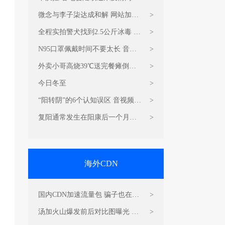
游戏视频加速CDN价格
微念与李子柒达成和解 网站加速
>
CDN音视频服务器
全程实拍警犬找到2.5公斤冰毒 游
>
戏CDN加速节点
N95口罩佩戴时间不要太长 音视
>
频直播加速CDN费用
外卖小哥高烧39℃送完餐瘫倒在
>
地 音视频加速CDN流量包费用
今日冬至
>
“阳转阴”的6个认知误区 音视频加
>
速CDN费用
复阳通常发生在阳康后一个月内
>
音视频加速CDN费用
海外CDN
国内CDN加速流量包 骗子也在蹭
>
冬奥会热点
汤加火山爆发前后对比图曝光 图
>
片加速CDN节点