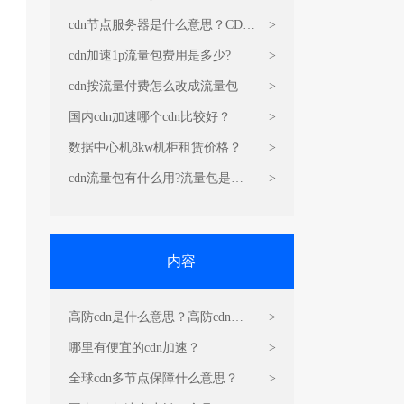
cdn节点服务器是什么意思？CDN
>
的原理和作用
cdn加速1p流量包费用是多少?
>
cdn按流量付费怎么改成流量包
>
国内cdn加速哪个cdn比较好？
>
数据中心机8kw机柜租赁价格？
>
cdn流量包有什么用?流量包是干
>
嘛的?
内容
高防cdn是什么意思？高防cdn运
>
营原理是什么？
哪里有便宜的cdn加速？
>
全球cdn多节点保障什么意思？
>