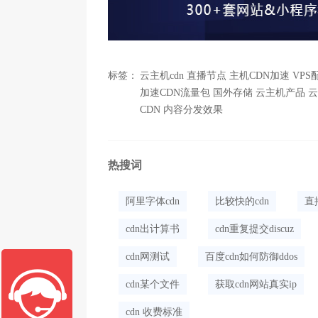
标签：
云主机cdn
直播节点
主机CDN加速
VPS
加速CDN流量包
国外存储
云主机产品
云
CDN
内容分发效果
热搜词
阿里字体cdn
比较快的cdn
直
cdn出计算书
cdn重复提交discuz
cdn网测试
百度cdn如何防御ddos
cdn某个文件
获取cdn网站真实ip
cdn 收费标准