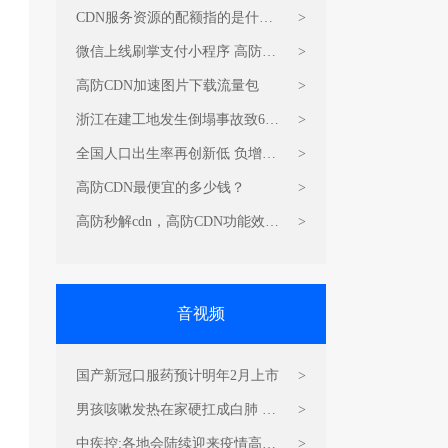
加速
CDN服务资源的配额指的是什
>
么？
微信上线刷掌支付小程序 高防加
>
速CDN价格
高防CDN加速图片下载流量包
>
浙江在建工地发生倒塌事故致6死
>
6伤 CDN加速流量包双十一折扣
全国人口出生率再创新低 负增长
>
价
可能提前 高防CDN加速流量包怎
高防CDN最便宜的多少钱？
>
么收费？
高防秒解cdn，高防CDN功能效果
>
是什么？
音视频
国产新冠口服药预计明年2月上市
>
男孩咳嗽发热在家硬扛成白肺 视
>
频加速CDN流量包费用
中疾控:各地会陆续迎来疫情高峰
>