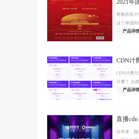
2021
尊敬的客户
这个举国同
产品详
2021国庆
CDN计
CDN计费方
计费？ 自
产品详
费值。 CD
直播cdn
近年来，随