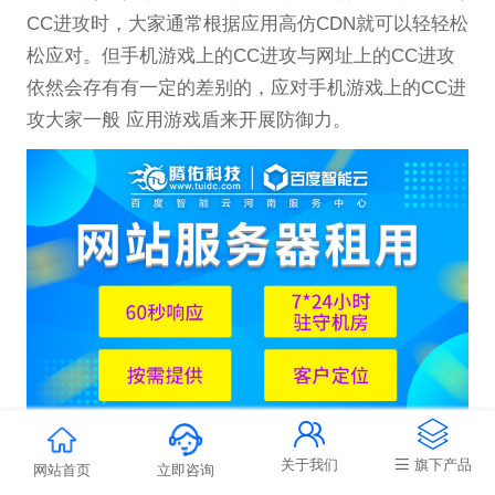
CC进攻时，大家通常根据应用高仿CDN就可以轻轻松
松应对。但手机游戏上的CC进攻与网址上的CC进攻
依然会存有有一定的差别的，应对手机游戏上的CC进
攻大家一般 应用游戏盾来开展防御力。


那麼游戏盾优点怎样防御力住CC进攻的呢？
关于我们
旗下产品
相对性于游戏市场，网址领域的CC进攻是必须根
网站首页
立即咨询